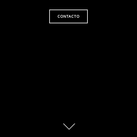
CONTACTO
Scroll
abajo