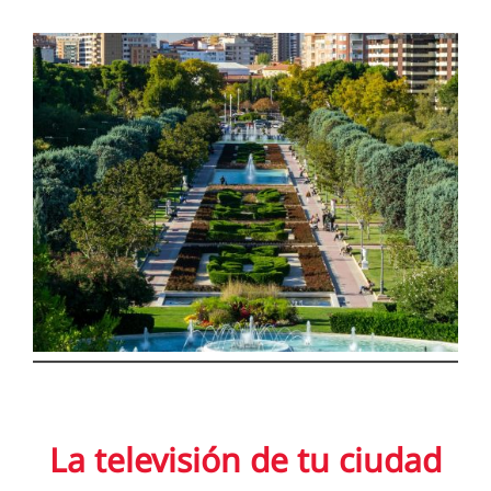
para
ver
el
contenido
La televisión de tu ciudad