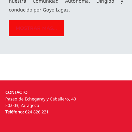
nuestra Comunidad Autónoma. Dirigido y
conducido por Goyo Lagaz.
MOSTRAR MÁS…
CONTACTO
Paseo de Echegaray y Caballero, 40
50.003, Zaragoza
Teléfono:
624 826 221